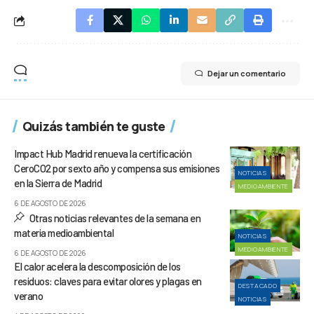
Dejar un comentario
Quizás también te guste
Impact Hub Madrid renueva la certificación
CeroCO2 por sexto año y compensa sus emisiones
NOTICIAS
en la Sierra de Madrid
MEDIOAMBIENTE
6 DE AGOSTO DE 2026
Otras noticias relevantes de la semana en
materia medioambiental
NOTICIAS
MEDIOAMBIENTE
6 DE AGOSTO DE 2026
El calor acelera la descomposición de los
residuos: claves para evitar olores y plagas en
DESTACADO
verano
NOTICIAS