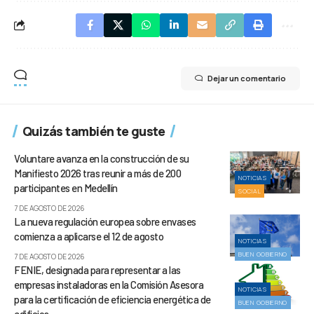
Dejar un comentario
Quizás también te guste
Voluntare avanza en la construcción de su
Manifiesto 2026 tras reunir a más de 200
NOTICIAS
participantes en Medellín
SOCIAL
7 DE AGOSTO DE 2026
La nueva regulación europea sobre envases
comienza a aplicarse el 12 de agosto
NOTICIAS
BUEN GOBIERNO
7 DE AGOSTO DE 2026
FENIE, designada para representar a las
empresas instaladoras en la Comisión Asesora
NOTICIAS
para la certificación de eficiencia energética de
BUEN GOBIERNO
edificios