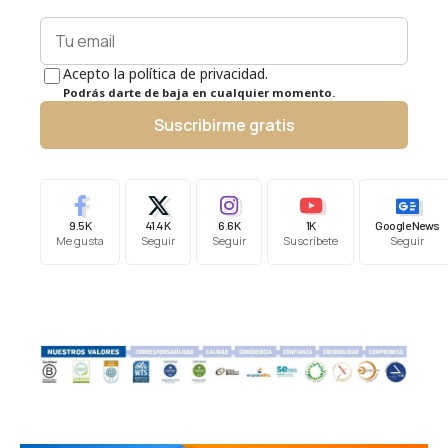
Acepto la política de privacidad.
Podrás darte de baja en cualquier momento.
Suscribirme gratis
9.5K
41.4K
6.6K
1K
Google News
Me gusta
Seguir
Seguir
Suscríbete
Seguir