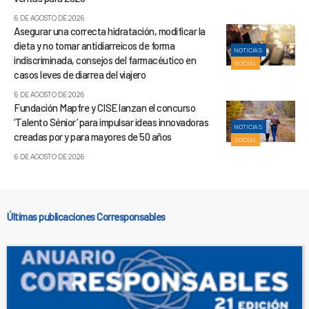
6 DE AGOSTO DE 2026
Asegurar una correcta hidratación, modificar la
dieta y no tomar antidiarreicos de forma
NOTICIAS
indiscriminada, consejos del farmacéutico en
SOCIAL
casos leves de diarrea del viajero
6 DE AGOSTO DE 2026
Fundación Mapfre y CISE lanzan el concurso
‘Talento Sénior’ para impulsar ideas innovadoras
NOTICIAS
creadas por y para mayores de 50 años
SOCIAL
6 DE AGOSTO DE 2026
Últimas publicaciones Corresponsables