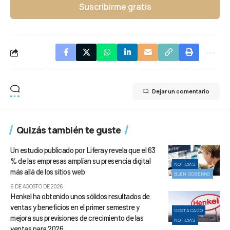
Suscribirme gratis
Dejar un comentario
Quizás también te guste
Un estudio publicado por Liferay revela que el 63
% de las empresas amplían su presencia digital
NOTICIAS
más allá de los sitios web
BUEN GOBIERNO
6 DE AGOSTO DE 2026
Henkel ha obtenido unos sólidos resultados de
ventas y beneficios en el primer semestre y
DESTACADO
mejora sus previsiones de crecimiento de las
NOTICIAS
ventas para 2026