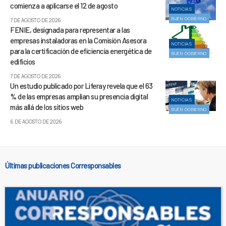
comienza a aplicarse el 12 de agosto
NOTICIAS
BUEN GOBIERNO
7 DE AGOSTO DE 2026
FENIE, designada para representar a las
empresas instaladoras en la Comisión Asesora
NOTICIAS
para la certificación de eficiencia energética de
BUEN GOBIERNO
edificios
7 DE AGOSTO DE 2026
Un estudio publicado por Liferay revela que el 63
% de las empresas amplían su presencia digital
NOTICIAS
más allá de los sitios web
BUEN GOBIERNO
6 DE AGOSTO DE 2026
Últimas publicaciones Corresponsables