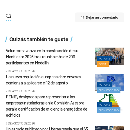
Dejar un comentario
Quizás también te guste
Voluntare avanza en la construcción de su
Manifiesto 2026 tras reunir a más de 200
NOTICIAS
participantes en Medellín
SOCIAL
7 DE AGOSTO DE 2026
La nueva regulación europea sobre envases
comienza a aplicarse el 12 de agosto
NOTICIAS
BUEN GOBIERNO
7 DE AGOSTO DE 2026
FENIE, designada para representar a las
empresas instaladoras en la Comisión Asesora
NOTICIAS
para la certificación de eficiencia energética de
BUEN GOBIERNO
edificios
7 DE AGOSTO DE 2026
Un estudio publicado por Liferay revela que el 63