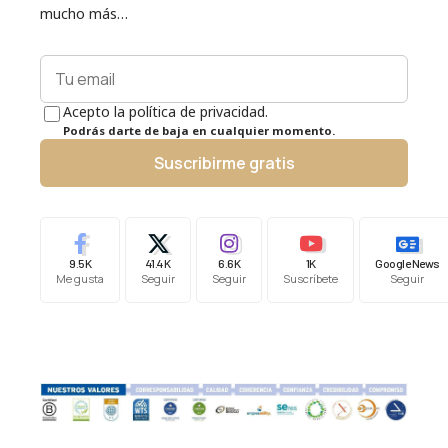
mucho más…
Acepto la política de privacidad.
Podrás darte de baja en cualquier momento.
Suscribirme gratis
9.5K
41.4K
6.6K
1K
Google News
Me gusta
Seguir
Seguir
Suscríbete
Seguir