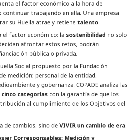
uenta el factor económico a la hora de
o continuar trabajando en ella. Una empresa
ar su Huella atrae y retiene
talento
.
 el factor económico: la
sostenibilidad
no solo
decidan afrontar estos retos, podrán
inanciación pública o privada.
Huella
Social
propuesto por la Fundación
de medición: personal de la entidad,
dioambiente
y gobernanza. COPADE analiza las
s
cinco categorías
con la garantía de que los
tribución al cumplimiento de los Objetivos del
ra de cambios, sino de
VIVIR un cambio de era
.
sier Corresponsables: Medición y