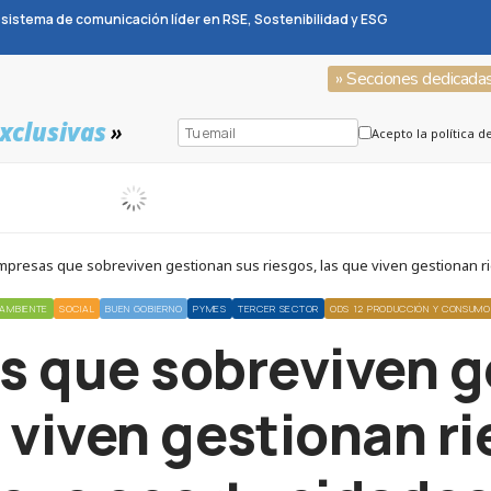
sistema de comunicación líder en RSE, Sostenibilidad y ESG
» Secciones dedicada
xclusivas
»
Acepto la política d
mpresas que sobreviven gestionan sus riesgos, las que viven gestionan r
AMBIENTE
SOCIAL
BUEN GOBIERNO
PYMES
TERCER SECTOR
ODS 12 PRODUCCIÓN Y CONSUM
s que sobreviven g
e viven gestionan r