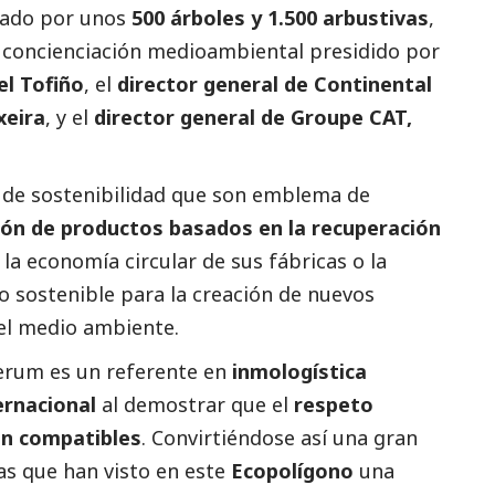
mado por unos
500 árboles y 1.500 arbustivas
,
 concienciación medioambiental presidido por
el Tofiño
, el
director general de Continental
xeira
, y el
director general de Groupe CAT,
s de sostenibilidad que son emblema de
ión de productos basados en la recuperación
n la economía circular de sus fábricas o la
o sostenible para la creación de nuevos
el medio ambiente.
erum es un referente en
inmologística
ternacional
al demostrar que el
respeto
on compatibles
. Convirtiéndose así una gran
s que han visto en este
Ecopolígono
una