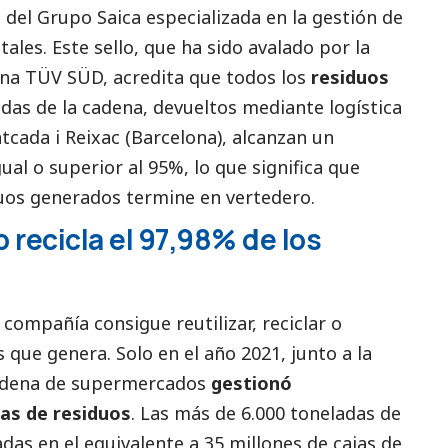
o del Grupo Saica especializada en la gestión de
ales. Este sello, que ha sido avalado por la
ana
TÜV SÜD
, acredita que todos los
residuos
ndas de la cadena, devueltos mediante logística
ntcada i Reixac (Barcelona), alcanzan un
ual o superior al 95%, lo que significa que
os generados termine en vertedero.
o recicla el 97,98% de los
a compañía consigue reutilizar, reciclar o
s que genera. Solo en el año 2021, junto a la
 cadena de supermercados
gestionó
as de residuos
. Las más de 6.000 toneladas de
as en el equivalente a 35 millones de cajas de