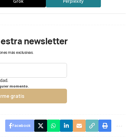
Grok
Perplexity
uestra newsletter
ones más exclusivas.
idad.
lquier momento.
irme gratis
Facebook