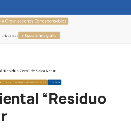
s a Organizaciones Corresponsables
» Suscribirme gratis
e privacidad
 “Residuo Zero” de Saica Natur
UCCIÓN Y CONSUMO RESPONSABLES
TÜV SÜD
iental “Residuo
r