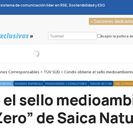
sistema de comunicación líder en RSE, Sostenibilidad y ESG
» Secciones dedicada
xclusivas
»
Acepto la política d
nes Corresponsables > TÜV SÜD > Condis obtiene el sello medioambiental
GOBIERNO
GRANDES EMPRESAS
PROVEEDORES Y CONSULTORES
TERCER SECTOR
ODS 12 PROD
 el sello medioamb
Zero” de Saica Natu