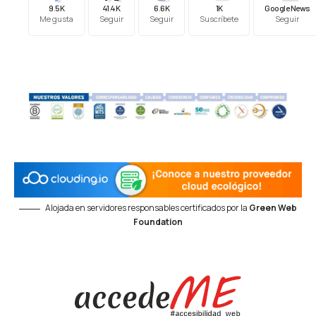
9.5K
41.4K
6.6K
1K
Google News
Me gusta
Seguir
Seguir
Suscríbete
Seguir
Alojada en servidores responsables certificados por la
Green Web
Foundation