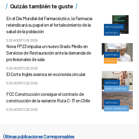
Quizás también te guste
En el Día Mundial del Farmacéutico, la Farmacia
reivindicará su papel en el fortalecimiento de la
DESTACADO
salud de la población
NOTICIAS
5 DE AGOSTO DE 2026
Nova FP23 impulsa un nuevo Grado Medio en
Servicios de Restauración ante la demanda de
NOTICIAS
profesionales de sala
SOCIAL
5 DE AGOSTO DE 2026
El Corte Inglés avanza en economía circular
NOTICIAS
5 DE AGOSTO DE 2026
BUEN GOBIERNO
FCC Construcción consigue el contrato de
construcción de la variante Ruta C-17 en Chile
NOTICIAS
BUEN GOBIERNO
5 DE AGOSTO DE 2026
Últimas publicaciones Corresponsables