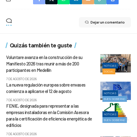
Dejar un comentario
Quizás también te guste
Voluntare avanza en la construcción de su
Manifiesto 2026 tras reunir a más de 200
NOTICIAS
participantes en Medellín
SOCIAL
7 DE AGOSTO DE 2026
La nueva regulación europea sobre envases
comienza a aplicarse el 12 de agosto
NOTICIAS
BUEN GOBIERNO
7 DE AGOSTO DE 2026
FENIE, designada para representar a las
empresas instaladoras en la Comisión Asesora
NOTICIAS
para la certificación de eficiencia energética de
BUEN GOBIERNO
edificios
7 DE AGOSTO DE 2026