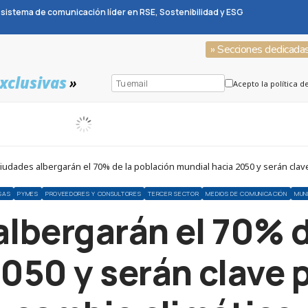
sistema de comunicación líder en RSE, Sostenibilidad y ESG
» Secciones dedicada
xclusivas
»
Acepto la política d
iudades albergarán el 70% de la población mundial hacia 2050 y serán clave
SAS
PYMES
PROVEEDORES Y CONSULTORES
TERCER SECTOR
MEDIOS DE COMUNICACIÓN
MUN
albergarán el 70% d
050 y serán clave p