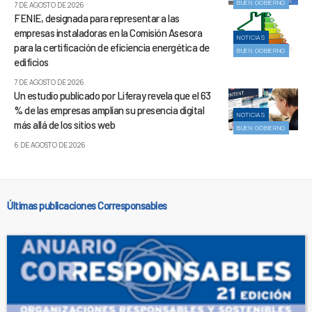
BUEN GOBIERNO
7 DE AGOSTO DE 2026
FENIE, designada para representar a las
empresas instaladoras en la Comisión Asesora
NOTICIAS
para la certificación de eficiencia energética de
BUEN GOBIERNO
edificios
7 DE AGOSTO DE 2026
Un estudio publicado por Liferay revela que el 63
% de las empresas amplían su presencia digital
NOTICIAS
más allá de los sitios web
BUEN GOBIERNO
6 DE AGOSTO DE 2026
Últimas publicaciones Corresponsables