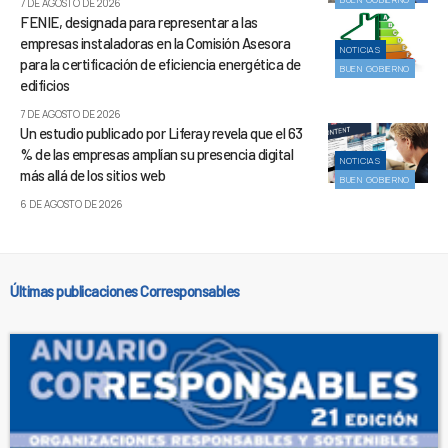
7 DE AGOSTO DE 2026
FENIE, designada para representar a las
empresas instaladoras en la Comisión Asesora
NOTICIAS
para la certificación de eficiencia energética de
BUEN GOBIERNO
edificios
7 DE AGOSTO DE 2026
Un estudio publicado por Liferay revela que el 63
% de las empresas amplían su presencia digital
NOTICIAS
más allá de los sitios web
BUEN GOBIERNO
6 DE AGOSTO DE 2026
Últimas publicaciones Corresponsables