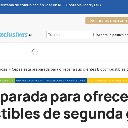
sistema de comunicación líder en RSE, Sostenibilidad y ESG
» Secciones dedicada
xclusivas
»
Acepto la política d
cias > Cepsa está preparada para ofrecer a sus clientes biocombustible
OAMBIENTE
GRANDES EMPRESAS
PROVEEDORES Y CONSULTORES
ODS 7 ENERGÍA ASEQUIBLE Y 
parada para ofrecer
tibles de segunda 