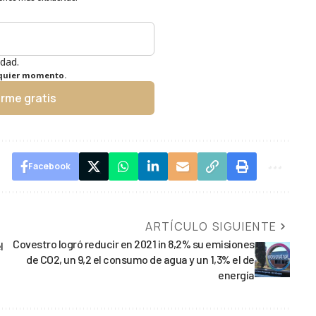
idad.
lquier momento.
irme gratis
Facebook
ARTÍCULO SIGUIENTE
Covestro logró reducir en 2021 in 8,2% su emisiones
l
de CO2, un 9,2 el consumo de agua y un 1,3% el de
energía