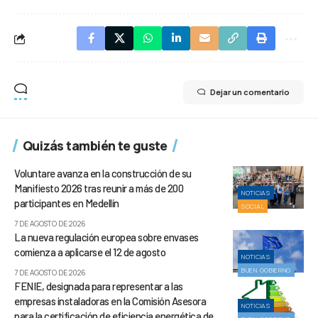
Dejar un comentario
Quizás también te guste
Voluntare avanza en la construcción de su
Manifiesto 2026 tras reunir a más de 200
NOTICIAS
participantes en Medellín
SOCIAL
7 DE AGOSTO DE 2026
La nueva regulación europea sobre envases
comienza a aplicarse el 12 de agosto
NOTICIAS
BUEN GOBIERNO
7 DE AGOSTO DE 2026
FENIE, designada para representar a las
empresas instaladoras en la Comisión Asesora
NOTICIAS
para la certificación de eficiencia energética de