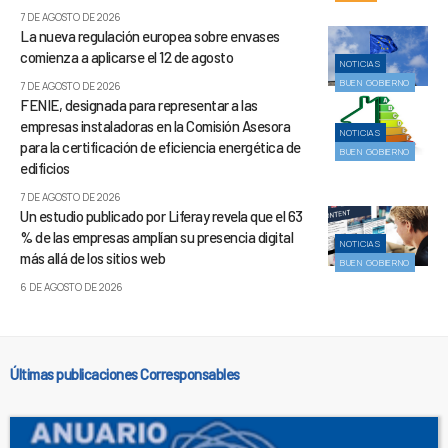
7 DE AGOSTO DE 2026
La nueva regulación europea sobre envases
comienza a aplicarse el 12 de agosto
NOTICIAS
BUEN GOBIERNO
7 DE AGOSTO DE 2026
FENIE, designada para representar a las
empresas instaladoras en la Comisión Asesora
NOTICIAS
para la certificación de eficiencia energética de
BUEN GOBIERNO
edificios
7 DE AGOSTO DE 2026
Un estudio publicado por Liferay revela que el 63
% de las empresas amplían su presencia digital
NOTICIAS
más allá de los sitios web
BUEN GOBIERNO
6 DE AGOSTO DE 2026
Últimas publicaciones Corresponsables