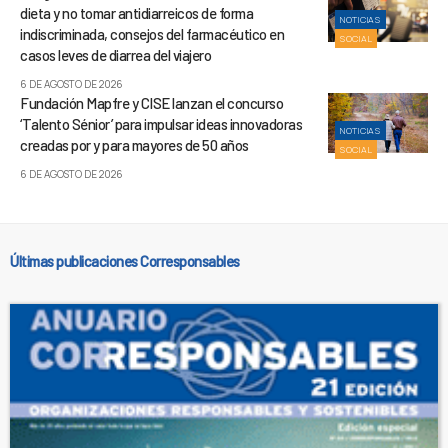
dieta y no tomar antidiarreicos de forma
NOTICIAS
indiscriminada, consejos del farmacéutico en
SOCIAL
casos leves de diarrea del viajero
6 DE AGOSTO DE 2026
Fundación Mapfre y CISE lanzan el concurso
‘Talento Sénior’ para impulsar ideas innovadoras
NOTICIAS
creadas por y para mayores de 50 años
SOCIAL
6 DE AGOSTO DE 2026
Últimas publicaciones Corresponsables