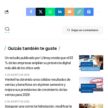
Dejar un comentario
Quizás también te guste
Un estudio publicado por Liferay revela que el 63
% de las empresas amplían su presencia digital
NOTICIAS
más allá de los sitios web
BUEN GOBIERNO
6 DE AGOSTO DE 2026
Henkel ha obtenido unos sólidos resultados de
ventas y beneficios en el primer semestre y
DESTACADO
mejora sus previsiones de crecimiento de las
NOTICIAS
ventas para 2026
6 DE AGOSTO DE 2026
Asegurar una correcta hidratación, modificar la