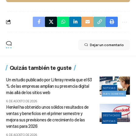
Dejar un comentario
Quizás también te guste
Un estudio publicado por Liferay revela que el 63
% de las empresas amplían su presencia digital
NOTICIAS
más allá de los sitios web
BUEN GOBIERNO
6 DE AGOSTO DE 2026
Henkel ha obtenido unos sólidos resultados de
ventas y beneficios en el primer semestre y
DESTACADO
mejora sus previsiones de crecimiento de las
NOTICIAS
ventas para 2026
6 DE AGOSTO DE 2026