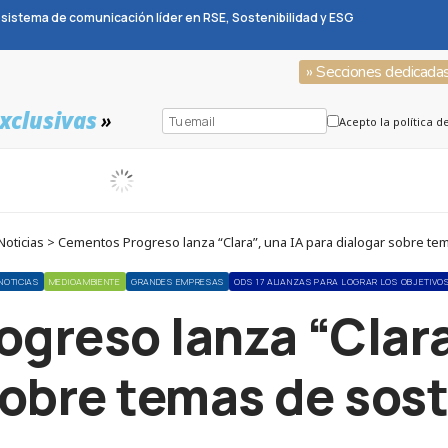
sistema de comunicación líder en RSE, Sostenibilidad y ESG
» Secciones dedicada
xclusivas
»
Acepto la política d
oticias > Cementos Progreso lanza “Clara”, una IA para dialogar sobre tem
NOTICIAS
MEDIOAMBIENTE
GRANDES EMPRESAS
ODS 17 ALIANZAS PARA LOGRAR LOS OBJETIVO
greso lanza “Clara”
sobre temas de sost