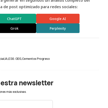
ara generar en segundos un análisis completo del
 de post optimizado para redes sociales:
ChatGPT
Google AI
Grok
Perplexity
cial
IA
ESG. ODS
Cementos Progreso
uestra newsletter
ones más exclusivas.