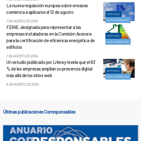
La nueva regulación europea sobre envases
comienza a aplicarse el 12 de agosto
NOTICIAS
BUEN GOBIERNO
7 DE AGOSTO DE 2026
FENIE, designada para representar a las
empresas instaladoras en la Comisión Asesora
NOTICIAS
para la certificación de eficiencia energética de
BUEN GOBIERNO
edificios
7 DE AGOSTO DE 2026
Un estudio publicado por Liferay revela que el 63
% de las empresas amplían su presencia digital
NOTICIAS
más allá de los sitios web
BUEN GOBIERNO
6 DE AGOSTO DE 2026
Últimas publicaciones Corresponsables