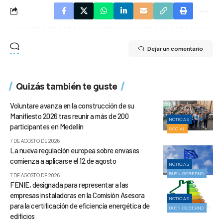
Dejar un comentario
Quizás también te guste
Voluntare avanza en la construcción de su
Manifiesto 2026 tras reunir a más de 200
NOTICIAS
participantes en Medellín
SOCIAL
7 DE AGOSTO DE 2026
La nueva regulación europea sobre envases
comienza a aplicarse el 12 de agosto
NOTICIAS
BUEN GOBIERNO
7 DE AGOSTO DE 2026
FENIE, designada para representar a las
empresas instaladoras en la Comisión Asesora
NOTICIAS
para la certificación de eficiencia energética de
BUEN GOBIERNO
edificios