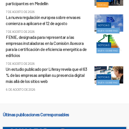
participantes en Medellín
SOCIAL
7 DE AGOSTO DE 2026
La nueva regulación europea sobre envases
comienza a aplicarse el 12 de agosto
NOTICIAS
BUEN GOBIERNO
7 DE AGOSTO DE 2026
FENIE, designada para representar a las
empresas instaladoras en la Comisión Asesora
NOTICIAS
para la certificación de eficiencia energética de
BUEN GOBIERNO
edificios
7 DE AGOSTO DE 2026
Un estudio publicado por Liferay revela que el 63
% de las empresas amplían su presencia digital
NOTICIAS
más allá de los sitios web
BUEN GOBIERNO
6 DE AGOSTO DE 2026
Últimas publicaciones Corresponsables