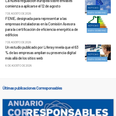
La nueva regulación europea sobre envases
comienza a aplicarse el 12 de agosto
NOTICIAS
BUEN GOBIERNO
7 DE AGOSTO DE 2026
FENIE, designada para representar a las
empresas instaladoras en la Comisión Asesora
NOTICIAS
para la certificación de eficiencia energética de
BUEN GOBIERNO
edificios
7 DE AGOSTO DE 2026
Un estudio publicado por Liferay revela que el 63
% de las empresas amplían su presencia digital
NOTICIAS
más allá de los sitios web
BUEN GOBIERNO
6 DE AGOSTO DE 2026
Últimas publicaciones Corresponsables