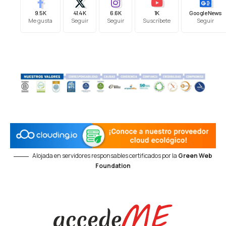
9.5K
41.4K
6.6K
1K
Google News
Me gusta
Seguir
Seguir
Suscríbete
Seguir
Alojada en servidores responsables certificados por la
Green Web
Foundation