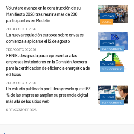
Voluntare avanza en la construcción de su
Manifiesto 2026 tras reunir a más de 200
NOTICIAS
participantes en Medellín
SOCIAL
7 DE AGOSTO DE 2026
La nueva regulación europea sobre envases
comienza a aplicarse el 12 de agosto
NOTICIAS
BUEN GOBIERNO
7 DE AGOSTO DE 2026
FENIE, designada para representar a las
empresas instaladoras en la Comisión Asesora
NOTICIAS
para la certificación de eficiencia energética de
BUEN GOBIERNO
edificios
7 DE AGOSTO DE 2026
Un estudio publicado por Liferay revela que el 63
% de las empresas amplían su presencia digital
NOTICIAS
más allá de los sitios web
BUEN GOBIERNO
6 DE AGOSTO DE 2026