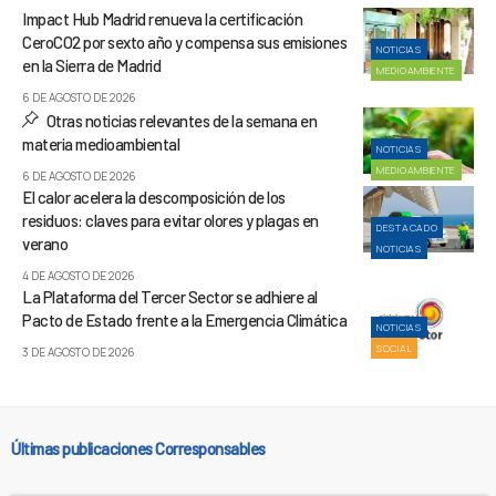
Impact Hub Madrid renueva la certificación
CeroCO2 por sexto año y compensa sus emisiones
NOTICIAS
en la Sierra de Madrid
MEDIOAMBIENTE
6 DE AGOSTO DE 2026
Otras noticias relevantes de la semana en
materia medioambiental
NOTICIAS
MEDIOAMBIENTE
6 DE AGOSTO DE 2026
El calor acelera la descomposición de los
residuos: claves para evitar olores y plagas en
DESTACADO
verano
NOTICIAS
4 DE AGOSTO DE 2026
La Plataforma del Tercer Sector se adhiere al
Pacto de Estado frente a la Emergencia Climática
NOTICIAS
SOCIAL
3 DE AGOSTO DE 2026
Últimas publicaciones Corresponsables