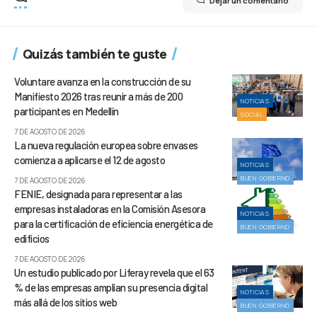
Dejar un comentario
Quizás también te guste
Voluntare avanza en la construcción de su
Manifiesto 2026 tras reunir a más de 200
NOTICIAS
participantes en Medellín
SOCIAL
7 DE AGOSTO DE 2026
La nueva regulación europea sobre envases
comienza a aplicarse el 12 de agosto
NOTICIAS
BUEN GOBIERNO
7 DE AGOSTO DE 2026
FENIE, designada para representar a las
empresas instaladoras en la Comisión Asesora
NOTICIAS
para la certificación de eficiencia energética de
BUEN GOBIERNO
edificios
7 DE AGOSTO DE 2026
Un estudio publicado por Liferay revela que el 63
% de las empresas amplían su presencia digital
NOTICIAS
más allá de los sitios web
BUEN GOBIERNO