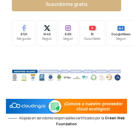
Suscribirme gratis
9.5K
41.4K
6.6K
1K
Google News
Me gusta
Seguir
Seguir
Suscríbete
Seguir
Alojada en servidores responsables certificados por la
Green Web
Foundation