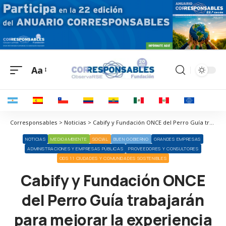
Aa
Corresponsables > Noticias > Cabify y Fundación ONCE del Perro Guía trabajarán para mejorar la experiencia de las personas con discapacidad visual que usan la app
NOTICIAS
MEDIOAMBIENTE
SOCIAL
BUEN GOBIERNO
GRANDES EMPRESAS
ADMINISTRACIONES Y EMPRESAS PÚBLICAS
PROVEEDORES Y CONSULTORES
ODS 11 CIUDADES Y COMUNIDADES SOSTENIBLES
Cabify y Fundación ONCE
del Perro Guía trabajarán
para mejorar la experiencia