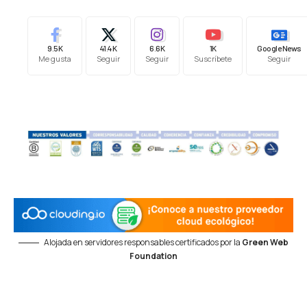
9.5K
41.4K
6.6K
1K
Google News
Me gusta
Seguir
Seguir
Suscríbete
Seguir
Alojada en servidores responsables certificados por la
Green Web
Foundation