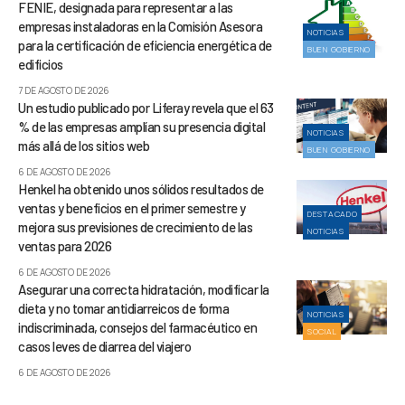
FENIE, designada para representar a las
empresas instaladoras en la Comisión Asesora
NOTICIAS
para la certificación de eficiencia energética de
BUEN GOBIERNO
edificios
7 DE AGOSTO DE 2026
Un estudio publicado por Liferay revela que el 63
% de las empresas amplían su presencia digital
NOTICIAS
más allá de los sitios web
BUEN GOBIERNO
6 DE AGOSTO DE 2026
Henkel ha obtenido unos sólidos resultados de
ventas y beneficios en el primer semestre y
DESTACADO
mejora sus previsiones de crecimiento de las
NOTICIAS
ventas para 2026
6 DE AGOSTO DE 2026
Asegurar una correcta hidratación, modificar la
dieta y no tomar antidiarreicos de forma
NOTICIAS
indiscriminada, consejos del farmacéutico en
SOCIAL
casos leves de diarrea del viajero
6 DE AGOSTO DE 2026