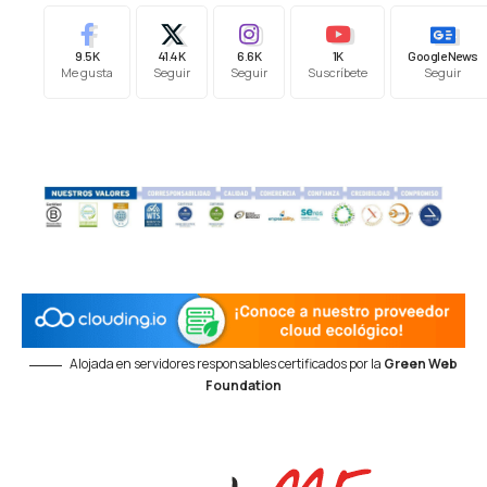
9.5K
41.4K
6.6K
1K
Google News
Me gusta
Seguir
Seguir
Suscríbete
Seguir
Alojada en servidores responsables certificados por la
Green Web
Foundation