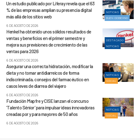
Un estudio publicado por Liferay revela que el 63
% de las empresas amplían su presencia digital
NOTICIAS
más allá de los sitios web
BUEN GOBIERNO
6 DE AGOSTO DE 2026
Henkel ha obtenido unos sólidos resultados de
ventas y beneficios en el primer semestre y
DESTACADO
mejora sus previsiones de crecimiento de las
NOTICIAS
ventas para 2026
6 DE AGOSTO DE 2026
Asegurar una correcta hidratación, modificar la
dieta y no tomar antidiarreicos de forma
NOTICIAS
indiscriminada, consejos del farmacéutico en
SOCIAL
casos leves de diarrea del viajero
6 DE AGOSTO DE 2026
Fundación Mapfre y CISE lanzan el concurso
‘Talento Sénior’ para impulsar ideas innovadoras
NOTICIAS
creadas por y para mayores de 50 años
SOCIAL
6 DE AGOSTO DE 2026