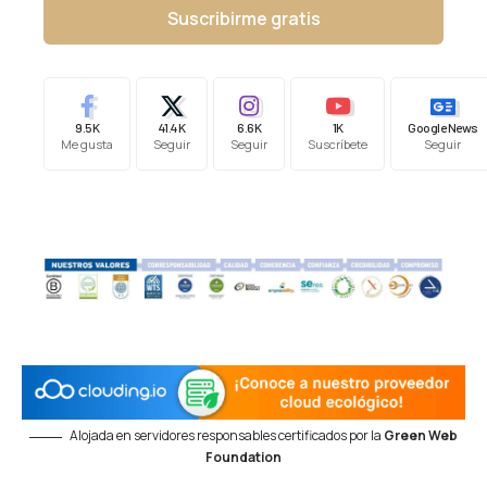
Suscribirme gratis
9.5K
41.4K
6.6K
1K
Google News
Me gusta
Seguir
Seguir
Suscríbete
Seguir
Alojada en servidores responsables certificados por la
Green Web
Foundation