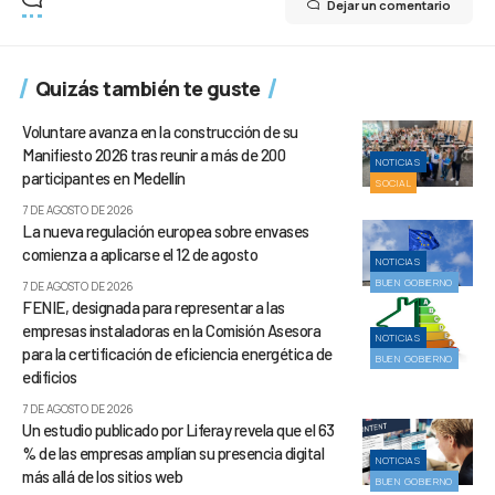
Dejar un comentario
Quizás también te guste
Voluntare avanza en la construcción de su
Manifiesto 2026 tras reunir a más de 200
NOTICIAS
participantes en Medellín
SOCIAL
7 DE AGOSTO DE 2026
La nueva regulación europea sobre envases
comienza a aplicarse el 12 de agosto
NOTICIAS
BUEN GOBIERNO
7 DE AGOSTO DE 2026
FENIE, designada para representar a las
empresas instaladoras en la Comisión Asesora
NOTICIAS
para la certificación de eficiencia energética de
BUEN GOBIERNO
edificios
7 DE AGOSTO DE 2026
Un estudio publicado por Liferay revela que el 63
% de las empresas amplían su presencia digital
NOTICIAS
más allá de los sitios web
BUEN GOBIERNO