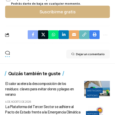
Podrás darte de baja en cualquier momento.
Suscribirme gratis
Dejar un comentario
Quizás también te guste
El calor acelera la descomposición de los
residuos: claves para evitar olores y plagas en
DESTACADO
verano
NOTICIAS
4 DE AGOSTO DE 2026
La Plataforma del Tercer Sector se adhiere al
Pacto de Estado frente a la Emergencia Climática
NOTICIAS