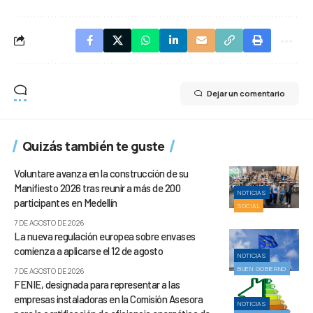
Dejar un comentario
Quizás también te guste
Voluntare avanza en la construcción de su
Manifiesto 2026 tras reunir a más de 200
NOTICIAS
participantes en Medellín
SOCIAL
7 DE AGOSTO DE 2026
La nueva regulación europea sobre envases
comienza a aplicarse el 12 de agosto
NOTICIAS
BUEN GOBIERNO
7 DE AGOSTO DE 2026
FENIE, designada para representar a las
empresas instaladoras en la Comisión Asesora
NOTICIAS