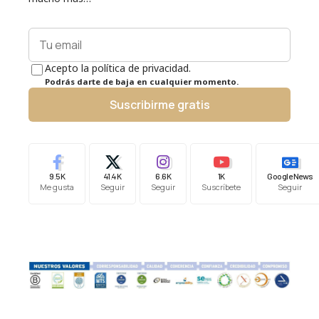
Acepto la política de privacidad.
Podrás darte de baja en cualquier momento.
Suscribirme gratis
9.5K
41.4K
6.6K
1K
Google News
Me gusta
Seguir
Seguir
Suscríbete
Seguir