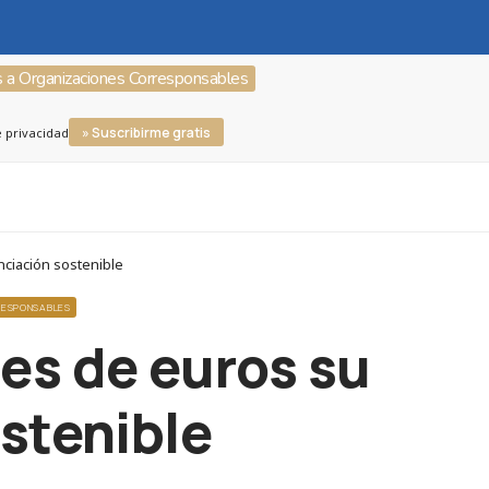
s a Organizaciones Corresponsables
» Suscribirme gratis
e privacidad
nciación sostenible
RESPONSABLES
es de euros su
ostenible