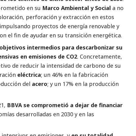
prometido en su
Marco Ambiental y
Social
a no
loración, perforación y extracción en estos
á impulsando proyectos de energía renovable y
n el fin de ayudar en su transición energética.
 objetivos intermedios para descarbonizar su
tensivas en emisiones de CO2
. Concretamente,
etivo de reducir la intensidad de carbono de su
eración
eléctrica
; un 46% en la fabricación
oducción del
acero
; y un 17% en la producción
21,
BBVA se comprometió a dejar de financiar
omías desarrolladas en 2030 y en las
 intensivos en emisiones, y
en su totalidad