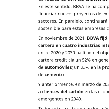
En este sentido, BBVA se ha com
financiar nuevos proyectos de exp
sectores. En paralelo, continuar
sostenible para estas empresas co
En noviembre de 2021,
BBVA fijó
cartera en cuatro industrias in
entre 2020 y 2030 ha fijado el obj
cartera crediticia un 52% en gen
de
automóviles
; un 23% en la pr
de
cemento
.
Y anteriormente, en marzo de 20
a clientes del carbón
en las econ
emergentes en 2040.
Todos estos sectores son los más