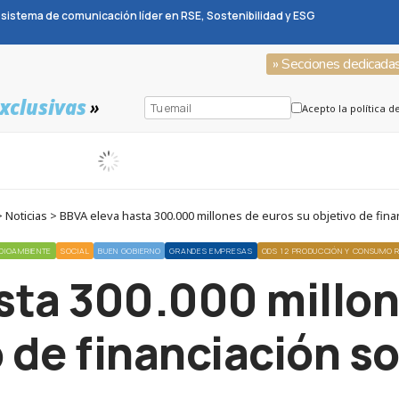
sistema de comunicación líder en RSE, Sostenibilidad y ESG
» Secciones dedicada
xclusivas
»
Acepto la política d
Noticias > BBVA eleva hasta 300.000 millones de euros su objetivo de fina
DIOAMBIENTE
SOCIAL
BUEN GOBIERNO
GRANDES EMPRESAS
ODS 12 PRODUCCIÓN Y CONSUMO 
sta 300.000 millon
 de financiación s