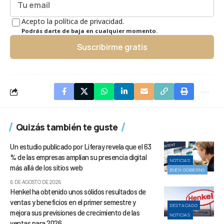
Acepto la política de privacidad.
Podrás darte de baja en cualquier momento.
Suscribirme gratis
Quizás también te guste
Un estudio publicado por Liferay revela que el 63
% de las empresas amplían su presencia digital
NOTICIAS
más allá de los sitios web
BUEN GOBIERNO
6 DE AGOSTO DE 2026
Henkel ha obtenido unos sólidos resultados de
ventas y beneficios en el primer semestre y
DESTACADO
mejora sus previsiones de crecimiento de las
NOTICIAS
ventas para 2026