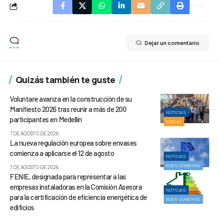
Dejar un comentario
Quizás también te guste
Voluntare avanza en la construcción de su
Manifiesto 2026 tras reunir a más de 200
NOTICIAS
participantes en Medellín
SOCIAL
7 DE AGOSTO DE 2026
La nueva regulación europea sobre envases
comienza a aplicarse el 12 de agosto
NOTICIAS
BUEN GOBIERNO
7 DE AGOSTO DE 2026
FENIE, designada para representar a las
empresas instaladoras en la Comisión Asesora
NOTICIAS
para la certificación de eficiencia energética de
BUEN GOBIERNO
edificios