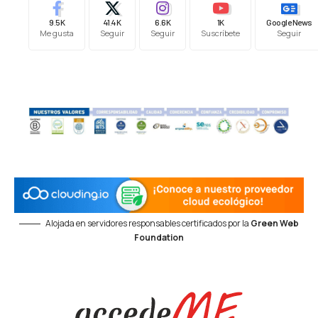
9.5K
41.4K
6.6K
1K
Google News
Me gusta
Seguir
Seguir
Suscríbete
Seguir
Alojada en servidores responsables certificados por la
Green Web
Foundation