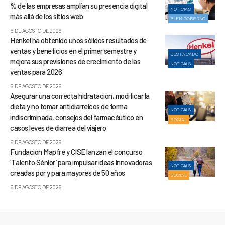
% de las empresas amplían su presencia digital
NOTICIAS
más allá de los sitios web
BUEN GOBIERNO
6 DE AGOSTO DE 2026
Henkel ha obtenido unos sólidos resultados de
ventas y beneficios en el primer semestre y
DESTACADO
mejora sus previsiones de crecimiento de las
NOTICIAS
ventas para 2026
6 DE AGOSTO DE 2026
Asegurar una correcta hidratación, modificar la
dieta y no tomar antidiarreicos de forma
NOTICIAS
indiscriminada, consejos del farmacéutico en
SOCIAL
casos leves de diarrea del viajero
6 DE AGOSTO DE 2026
Fundación Mapfre y CISE lanzan el concurso
‘Talento Sénior’ para impulsar ideas innovadoras
NOTICIAS
creadas por y para mayores de 50 años
SOCIAL
6 DE AGOSTO DE 2026