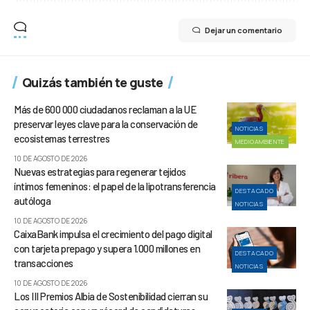
Dejar un comentario
Quizás también te guste
Más de 600 000 ciudadanos reclaman a la UE
preservar leyes clave para la conservación de
NOTICIAS
ecosistemas terrestres
MEDIOAMBIENTE
10 DE AGOSTO DE 2026
Nuevas estrategias para regenerar tejidos
íntimos femeninos: el papel de la lipotransferencia
DESTACADO
autóloga
NOTICIAS
10 DE AGOSTO DE 2026
CaixaBank impulsa el crecimiento del pago digital
con tarjeta prepago y supera 1.000 millones en
DESTACADO
transacciones
NOTICIAS
10 DE AGOSTO DE 2026
Los III Premios Albia de Sostenibilidad cierran su