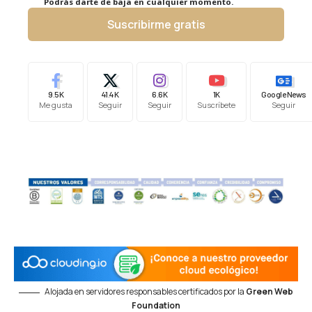
Podrás darte de baja en cualquier momento.
Suscribirme gratis
9.5K
41.4K
6.6K
1K
Google News
Me gusta
Seguir
Seguir
Suscríbete
Seguir
Alojada en servidores responsables certificados por la
Green Web
Foundation