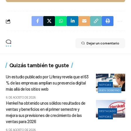
Dejar un comentario
Quizás también te guste
Un estudio publicado por Liferay revela que el 63
% de las empresas amplían su presencia digital
NOTICIAS
más allá de los sitios web
BUEN GOBIERNO
6 DE AGOSTO DE 2026
Henkel ha obtenido unos sólidos resultados de
ventas y beneficios en el primer semestre y
DESTACADO
mejora sus previsiones de crecimiento de las
NOTICIAS
ventas para 2026
6 DE AGOSTO DE 2026