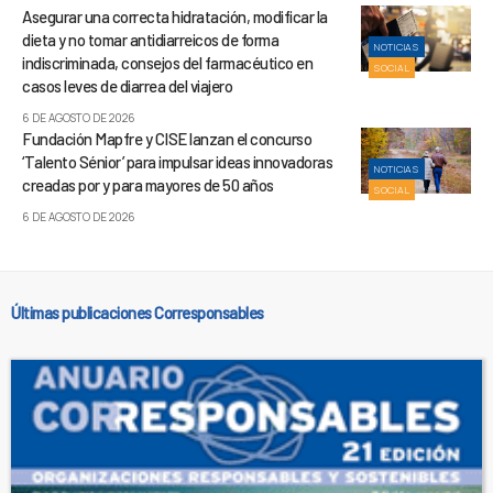
Asegurar una correcta hidratación, modificar la
dieta y no tomar antidiarreicos de forma
NOTICIAS
indiscriminada, consejos del farmacéutico en
SOCIAL
casos leves de diarrea del viajero
6 DE AGOSTO DE 2026
Fundación Mapfre y CISE lanzan el concurso
‘Talento Sénior’ para impulsar ideas innovadoras
NOTICIAS
creadas por y para mayores de 50 años
SOCIAL
6 DE AGOSTO DE 2026
Últimas publicaciones Corresponsables