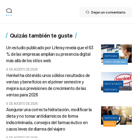
Dejar un comentario
Quizás también te guste
Un estudio publicado por Liferay revela que el 63
% de las empresas amplían su presencia digital
NOTICIAS
más allá de los sitios web
BUEN GOBIERNO
6 DE AGOSTO DE 2026
Henkel ha obtenido unos sólidos resultados de
ventas y beneficios en el primer semestre y
DESTACADO
mejora sus previsiones de crecimiento de las
NOTICIAS
ventas para 2026
6 DE AGOSTO DE 2026
Asegurar una correcta hidratación, modificar la
dieta y no tomar antidiarreicos de forma
NOTICIAS
indiscriminada, consejos del farmacéutico en
SOCIAL
casos leves de diarrea del viajero
6 DE AGOSTO DE 2026