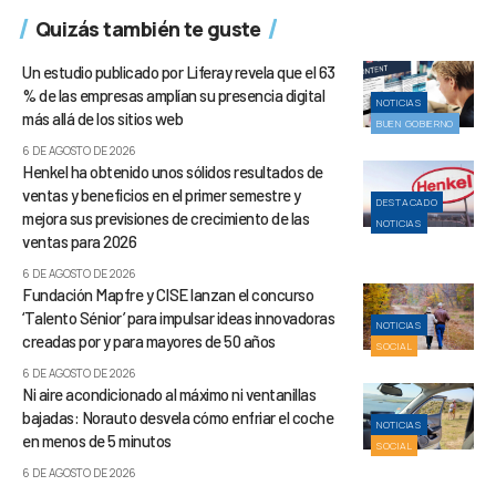
Quizás también te guste
Un estudio publicado por Liferay revela que el 63
% de las empresas amplían su presencia digital
NOTICIAS
más allá de los sitios web
BUEN GOBIERNO
6 DE AGOSTO DE 2026
Henkel ha obtenido unos sólidos resultados de
ventas y beneficios en el primer semestre y
DESTACADO
mejora sus previsiones de crecimiento de las
NOTICIAS
ventas para 2026
6 DE AGOSTO DE 2026
Fundación Mapfre y CISE lanzan el concurso
‘Talento Sénior’ para impulsar ideas innovadoras
NOTICIAS
creadas por y para mayores de 50 años
SOCIAL
6 DE AGOSTO DE 2026
Ni aire acondicionado al máximo ni ventanillas
bajadas: Norauto desvela cómo enfriar el coche
NOTICIAS
en menos de 5 minutos
SOCIAL
6 DE AGOSTO DE 2026