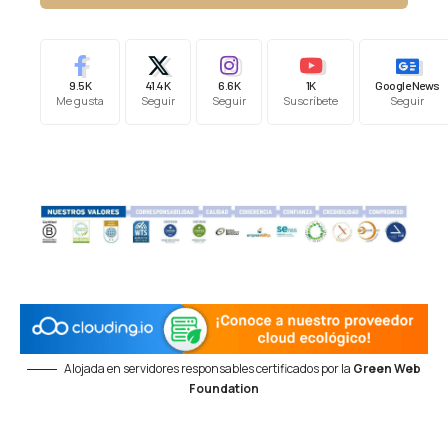
9.5K
41.4K
6.6K
1K
Google News
Me gusta
Seguir
Seguir
Suscríbete
Seguir
Alojada en servidores responsables certificados por la
Green Web
Foundation