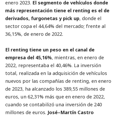
enero
202
3
.
El segmento de vehículos
donde
más representación tiene e
l
renting
es
el de
derivados,
furgonetas y pick up
, donde el
sector copa el
44,64
% del mercado
;
frente al
36,15
%
, de
enero de 2022.
El
renting tiene un peso en
el
canal de
empresa
del
45,16
%
,
mientras
,
en enero
de
2022, representaba
e
l
40,46
%.
La
inversión
total,
realizada en la adquisición de vehículos
nuevos por las compañías de renting,
en
enero
de
202
3
, ha alcanzado los
389,55
millones de
euros, un
6
2,31
%
más
que
en
enero de
202
2
,
cuando
se contabilizó una inversión de
240
millones de euros
.
José
–
Martín Castro