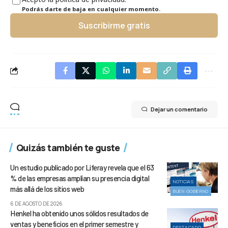
Podrás darte de baja en cualquier momento.
Suscribirme gratis
Dejar un comentario
Quizás también te guste
Un estudio publicado por Liferay revela que el 63
% de las empresas amplían su presencia digital
NOTICIAS
más allá de los sitios web
BUEN GOBIERNO
6 DE AGOSTO DE 2026
Henkel ha obtenido unos sólidos resultados de
ventas y beneficios en el primer semestre y
DESTACADO