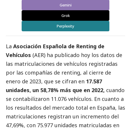
Gemini
Grok
Perplexity
La
Asociación Española de Renting de
Vehículos
(AER) ha publicado hoy los datos de
las matriculaciones de vehículos registradas
por las compañías de renting,
a
l cierre
de
enero
de
202
3
, que se
cifra
n en
17.587
unidades
,
un
58,78
%
más
que en
202
2
,
cuando
se contabilizaron
11.076
vehículos
.
En cuanto a
los resultados del mercado total en España, las
matriculaciones registran un
incremento
del
47,69%
, con
75.977
unidades matriculadas en