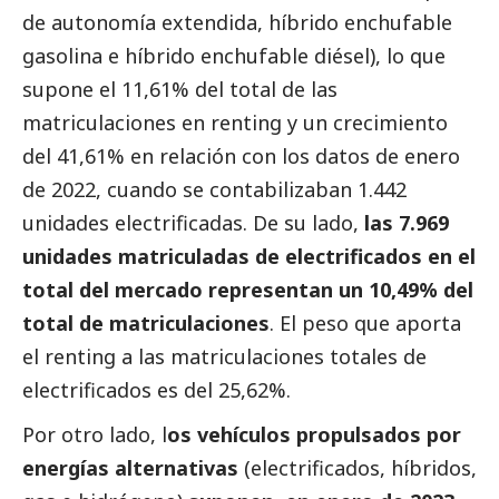
de autonomía extendida, híbrido enchufable
gasolina e híbrido enchufable diésel), lo que
supone el
11,61
% del total de las
matriculaciones en renting
y un crecimiento
del
41,61
%
en relación
con
los datos de
enero
de
202
2
, cuando se
contabilizaban
1.442
unidades electrificadas.
De
su lado,
las
7.969
unidades matriculadas de electrificados en el
total del mercado
representan
un
10,49
%
del
total de matriculaciones
.
El peso que apor
ta
el renting a las matriculaciones totales de
electrificados
es del
25,62%.
Por otro lado, l
os vehículos propulsados por
energías alternativas
(electrificados, híbridos,