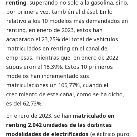
renting
, superando
no solo a
la
gasolina
, sino
,
por primera vez,
tambi
én al di
ése
l
.
En lo
relativo a los 10 modelos más demandados en
renting,
en
enero de 2023
, estos han
acaparado el
23,25
%
del total de vehículos
matriculados en renting en el canal de
empresas, mientras que,
en
enero
de
202
2
,
supusieron el
18,39
%.
Estos 10 primeros
modelos
han incrementado sus
matriculaciones un
105,
77
%, cuando el
crecimiento d
e este canal, como se ha dicho,
es del
62,73
%.
En
enero de 2023
, se han
matriculado en
renting
2.042
unidades de las distintas
modalidades de
electrificados
(eléctrico puro,