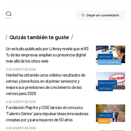
Dejar un comentario
Quizás también te guste
Un estudio publicado por Liferay revela que el 63
% de las empresas amplían su presencia digital
NOTICIAS
más allá de los sitios web
BUEN GOBIERNO
6 DE AGOSTO DE 2026
Henkel ha obtenido unos sólidos resultados de
ventas y beneficios en el primer semestre y
DESTACADO
mejora sus previsiones de crecimiento de las
NOTICIAS
ventas para 2026
6 DE AGOSTO DE 2026
Fundación Mapfre y CISE lanzan el concurso
‘Talento Sénior’ para impulsar ideas innovadoras
NOTICIAS
creadas por y para mayores de 50 años
SOCIAL
6 DE AGOSTO DE 2026