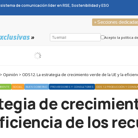
sistema de comunicación líder en RSE, Sostenibilidad y ESG
» Secciones dedicada
xclusivas
»
Acepto la política d
Opinión > ODS12. La estrategia de crecimiento verde de la UE y la eficien
BIENTE
SOCIAL
BUEN GOBIERNO
PROVEEDORES Y CONSULTORES
ODS 12 PRODUCCIÓN Y CONS
tegia de crecimient
eficiencia de los re