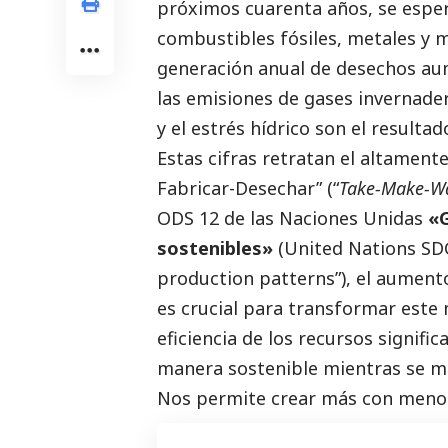
próximos cuarenta años, se esper
combustibles fósiles, metales y m
generación anual de desechos au
las emisiones de gases invernade
y el estrés hídrico son el resulta
Estas cifras retratan el altamen
Fabricar-Desechar” (“
Take-Make-Wa
ODS 12 de las Naciones Unidas
«G
sostenibles»
(United Nations SDG
production patterns
”), el aument
es crucial para transformar este
eficiencia de los recursos signific
manera sostenible mientras se m
Nos permite crear más con menos