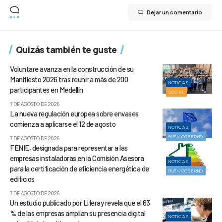
Dejar un comentario
Quizás también te guste
Voluntare avanza en la construcción de su
Manifiesto 2026 tras reunir a más de 200
NOTICIAS
participantes en Medellín
SOCIAL
7 DE AGOSTO DE 2026
La nueva regulación europea sobre envases
comienza a aplicarse el 12 de agosto
NOTICIAS
BUEN GOBIERNO
7 DE AGOSTO DE 2026
FENIE, designada para representar a las
empresas instaladoras en la Comisión Asesora
NOTICIAS
para la certificación de eficiencia energética de
BUEN GOBIERNO
edificios
7 DE AGOSTO DE 2026
Un estudio publicado por Liferay revela que el 63
% de las empresas amplían su presencia digital
NOTICIAS