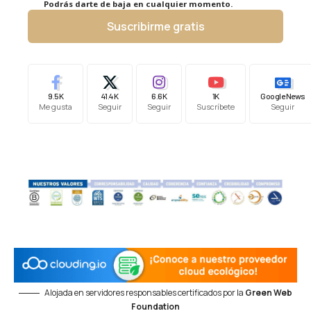
Podrás darte de baja en cualquier momento.
Suscribirme gratis
9.5K
41.4K
6.6K
1K
Google News
Me gusta
Seguir
Seguir
Suscríbete
Seguir
Alojada en servidores responsables certificados por la
Green Web
Foundation