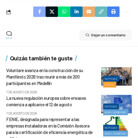
Dejar un comentario
Quizás también te guste
Voluntare avanza en la construcción de su
Manifiesto 2026 tras reunir a más de 200
NOTICIAS
participantes en Medellín
SOCIAL
7 DE AGOSTO DE 2026
La nueva regulación europea sobre envases
comienza a aplicarse el 12 de agosto
NOTICIAS
BUEN GOBIERNO
7 DE AGOSTO DE 2026
FENIE, designada para representar a las
empresas instaladoras en la Comisión Asesora
NOTICIAS
para la certificación de eficiencia energética de
BUEN GOBIERNO