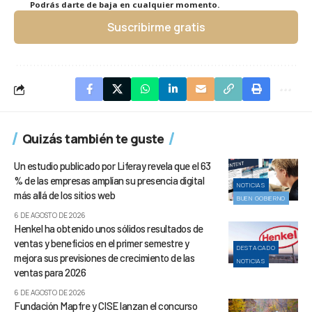
Podrás darte de baja en cualquier momento.
Suscribirme gratis
Quizás también te guste
Un estudio publicado por Liferay revela que el 63
% de las empresas amplían su presencia digital
NOTICIAS
más allá de los sitios web
BUEN GOBIERNO
6 DE AGOSTO DE 2026
Henkel ha obtenido unos sólidos resultados de
ventas y beneficios en el primer semestre y
DESTACADO
mejora sus previsiones de crecimiento de las
NOTICIAS
ventas para 2026
6 DE AGOSTO DE 2026
Fundación Mapfre y CISE lanzan el concurso