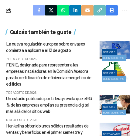
Quizás también te guste
La nueva regulación europea sobre envases
comienza a aplicarse el 12 de agosto
NOTICIAS
BUEN GOBIERNO
7 DE AGOSTO DE 2026
FENIE, designada para representar a las
empresas instaladoras en la Comisión Asesora
NOTICIAS
para la certificación de eficiencia energética de
BUEN GOBIERNO
edificios
7 DE AGOSTO DE 2026
Un estudio publicado por Liferay revela que el 63
% de las empresas amplían su presencia digital
NOTICIAS
más allá de los sitios web
BUEN GOBIERNO
6 DE AGOSTO DE 2026
Henkel ha obtenido unos sólidos resultados de
ventas y beneficios en el primer semestre y
DESTACADO