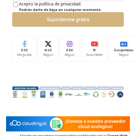
Acepto la política de privacidad.
Podrás darte de baja en cualquier momento.
Suscribirme gratis
9.5K
41.4K
6.6K
1K
Google News
Me gusta
Seguir
Seguir
Suscríbete
Seguir
Alojada en servidores responsables certificados por la
Green Web