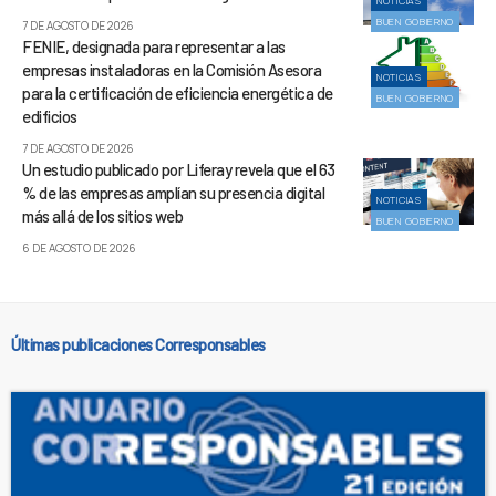
NOTICIAS
BUEN GOBIERNO
7 DE AGOSTO DE 2026
FENIE, designada para representar a las
empresas instaladoras en la Comisión Asesora
NOTICIAS
para la certificación de eficiencia energética de
BUEN GOBIERNO
edificios
7 DE AGOSTO DE 2026
Un estudio publicado por Liferay revela que el 63
% de las empresas amplían su presencia digital
NOTICIAS
más allá de los sitios web
BUEN GOBIERNO
6 DE AGOSTO DE 2026
Últimas publicaciones Corresponsables