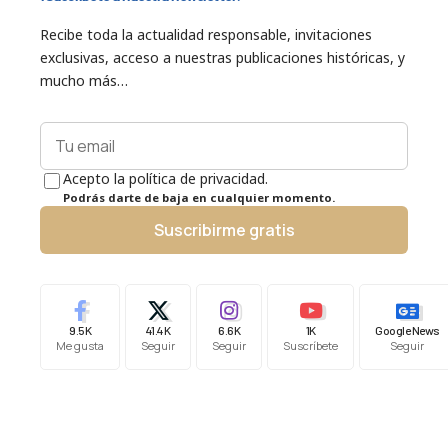
Recibe toda la actualidad responsable, invitaciones
exclusivas, acceso a nuestras publicaciones históricas, y
mucho más…
Acepto la política de privacidad.
Podrás darte de baja en cualquier momento.
Suscribirme gratis
9.5K
41.4K
6.6K
1K
Google News
Me gusta
Seguir
Seguir
Suscríbete
Seguir