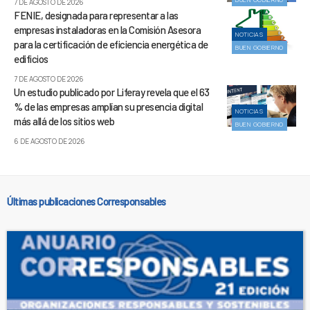
7 DE AGOSTO DE 2026
FENIE, designada para representar a las
empresas instaladoras en la Comisión Asesora
NOTICIAS
para la certificación de eficiencia energética de
BUEN GOBIERNO
edificios
7 DE AGOSTO DE 2026
Un estudio publicado por Liferay revela que el 63
% de las empresas amplían su presencia digital
NOTICIAS
más allá de los sitios web
BUEN GOBIERNO
6 DE AGOSTO DE 2026
Últimas publicaciones Corresponsables