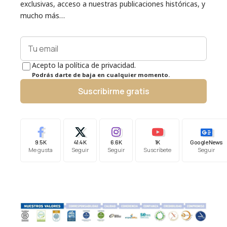
exclusivas, acceso a nuestras publicaciones históricas, y
mucho más…
Acepto la política de privacidad.
Podrás darte de baja en cualquier momento.
Suscribirme gratis
9.5K
41.4K
6.6K
1K
Google News
Me gusta
Seguir
Seguir
Suscríbete
Seguir